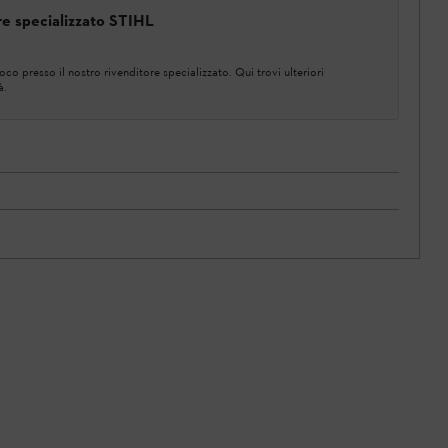
ore specializzato STIHL
co presso il nostro rivenditore specializzato. Qui trovi ulteriori
à.