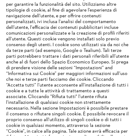
Stihl AG & Co. KG
per garantire la funzionalità del sito. Utilizziamo altre
tipologie di cookie, al fine di agevolare l’esperienza di
navigazione dell’utente, e per offrire contenuti
personalizzati, ivi inclusa l'analisi del comportamento
dell’utente, l'efficacia dei contenuti pubblicitari incluse
comunicazioni personalizzate e la creazione di profili riferiti
all’utente. Questi cookie vengono installati solo previo
consenso degli utenti. I cookie sono utilizzati sia da noi che
da terze parti (ad esempio, Google o Tealium). Tali terze
parti potrebbero trattare i dati personali riferibili all’utente
anche al di fuori dello Spazio Economico Europeo. Si prega
di prendere visione delle sezioni “Impostazioni” and
“Informativa sui Cookie” per maggiori informazioni sull’uso
che noi e terze parti facciamo dei cookie. Cliccando
IHR BROWSER WIRD NICHT
“Accetta tutti” l’utente acconsente all’installazione di tutti i
UNTERSTÜTZT
cookie e a tutte le attività di trattamento a questi
associate. Cliccando "Rifiuta tutti" l’utente rifiuta
l’installazione di qualsiasi cookie non strettamente
necessario. Nella sezione Impostazioni è possibile prestare
Sie nutzen einen Browser, den wir noch nicht unterstützen. Für
il consenso o rifiutare singoli cookie. È possibile revocare il
eine optimale Nutzung unserer Seite empfehlen wir Ihnen, zu
proprio consenso all'utilizzo di singoli cookie o di tutti i
einem der folgenden Browser zu wechseln:
cookie in qualsiasi momento, attraverso la sezione
“Cookie”, in calce alla pagina. Tale azione avrà efficacia per