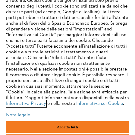
all’utente. Questi cookie vengono installati solo previo
consenso degli utenti. I cookie sono utilizzati sia da noi che
NON PERDETEVI NULLA CON LA
da terze parti (ad esempio, Google o Tealium). Tali terze
NEWSLETTER STIHL
parti potrebbero trattare i dati personali riferibili all’utente
anche al di fuori dello Spazio Economico Europeo. Si prega
di prendere visione delle sezioni “Impostazioni” and
Indirizzo e-mail
“Informativa sui Cookie” per maggiori informazioni sull’uso
che noi e terze parti facciamo dei cookie. Cliccando
IHR BROWSER WIRD NICHT
“Accetta tutti” l’utente acconsente all’installazione di tutti i
UNTERSTÜTZT
cookie e a tutte le attività di trattamento a questi
associate. Cliccando "Rifiuta tutti" l’utente rifiuta
Iscrizione alla newsletter
l’installazione di qualsiasi cookie non strettamente
necessario. Nella sezione Impostazioni è possibile prestare
Sie nutzen einen Browser, den wir noch nicht unterstützen. Für
il consenso o rifiutare singoli cookie. È possibile revocare il
eine optimale Nutzung unserer Seite empfehlen wir Ihnen, zu
proprio consenso all'utilizzo di singoli cookie o di tutti i
einem der folgenden Browser zu wechseln:
cookie in qualsiasi momento, attraverso la sezione
#STIHL
“Cookie”, in calce alla pagina. Tale azione avrà efficacia per
il futuro. Maggiori informazioni sono disponibili nella nostra
Informativa Privacy
e nella nostra
Informativa sui Cookie
.
firefox
chrome
Nota legale
safari
edge
Accetta tutti