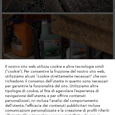
Carburanti, Oli e Detergenti
Il nostro sito web utilizza cookie e altre tecnologie simili
("cookie"). Per consentire la fruizione del nostro sito web,
utilizziamo alcuni "cookie strettamente necessari" che non
richiedono il consenso dell’utente in quanto sono necessari
per garantire la funzionalità del sito. Utilizziamo altre
tipologie di cookie, al fine di agevolare l’esperienza di
Abbigliamento forestale e DPI
navigazione dell’utente, e per offrire contenuti
personalizzati, ivi inclusa l'analisi del comportamento
dell’utente, l'efficacia dei contenuti pubblicitari incluse
comunicazioni personalizzate e la creazione di profili riferiti