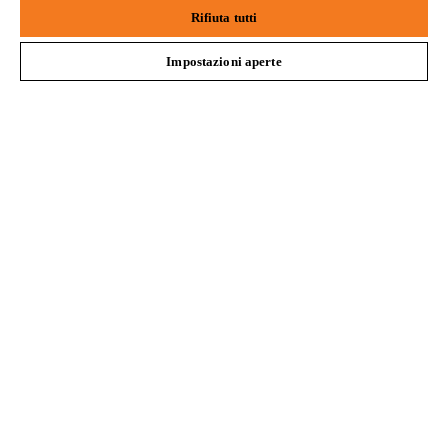
samsung
android
L’azienda
Rifiuta tutti
Impostazioni aperte
STIHL FAQ
Service
Termini e condizioni generali
Privacy policy
Note legali
Cookies
Informazioni legali
Andreas STIHL S.p.A. - Viale delle Industrie, 15
20040 Cambiago (MI)