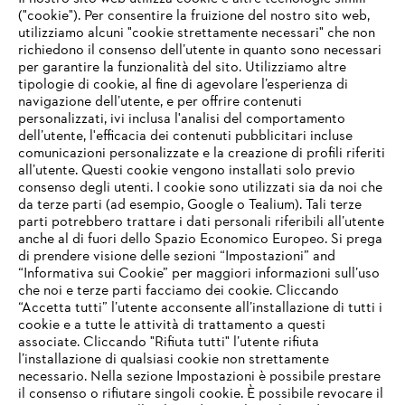
("cookie"). Per consentire la fruizione del nostro sito web,
utilizziamo alcuni "cookie strettamente necessari" che non
richiedono il consenso dell’utente in quanto sono necessari
per garantire la funzionalità del sito. Utilizziamo altre
tipologie di cookie, al fine di agevolare l’esperienza di
navigazione dell’utente, e per offrire contenuti
personalizzati, ivi inclusa l'analisi del comportamento
L’azienda
dell’utente, l'efficacia dei contenuti pubblicitari incluse
comunicazioni personalizzate e la creazione di profili riferiti
all’utente. Questi cookie vengono installati solo previo
consenso degli utenti. I cookie sono utilizzati sia da noi che
da terze parti (ad esempio, Google o Tealium). Tali terze
STIHL FAQ
parti potrebbero trattare i dati personali riferibili all’utente
anche al di fuori dello Spazio Economico Europeo. Si prega
di prendere visione delle sezioni “Impostazioni” and
“Informativa sui Cookie” per maggiori informazioni sull’uso
Service
che noi e terze parti facciamo dei cookie. Cliccando
IHR BROWSER WIRD NICHT
“Accetta tutti” l’utente acconsente all’installazione di tutti i
UNTERSTÜTZT
cookie e a tutte le attività di trattamento a questi
associate. Cliccando "Rifiuta tutti" l’utente rifiuta
l’installazione di qualsiasi cookie non strettamente
necessario. Nella sezione Impostazioni è possibile prestare
Sie nutzen einen Browser, den wir noch nicht unterstützen. Für
Termini e condizioni generali
Privacy policy
il consenso o rifiutare singoli cookie. È possibile revocare il
eine optimale Nutzung unserer Seite empfehlen wir Ihnen, zu