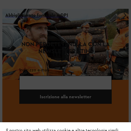
Abbigliamento forestale e DPI
NON PERDETEVI NULLA CON LA
NEWSLETTER STIHL
Indirizzo e-mail
Iscrizione alla newsletter
#STIHL
Il nostro sito web utilizza cookie e altre tecnologie simili