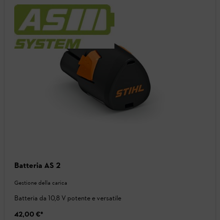
Batteria AS 2
Gestione della carica
Batteria da 10,8 V potente e versatile
42,00 €
*