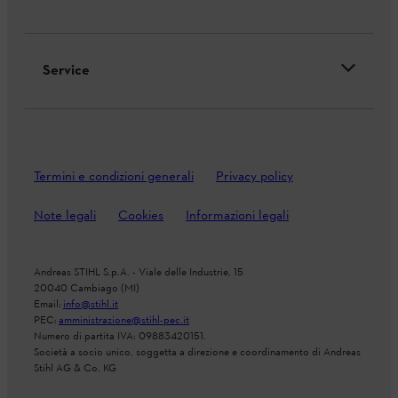
Service
Termini e condizioni generali
Privacy policy
Note legali
Cookies
Informazioni legali
Andreas STIHL S.p.A. - Viale delle Industrie, 15
20040 Cambiago (MI)
Email:
info@stihl.it
PEC:
amministrazione@stihl-pec.it
Numero di partita IVA: 09883420151.
Società a socio unico, soggetta a direzione e coordinamento di Andreas
Stihl AG & Co. KG