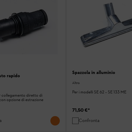
Spazzola in alluminio
sto rapido
Altro
Per i modelli SE 62 – SE 133 ME
 collegamento diretto di
 con opzione di estrazione
71,50 €
*
a
Confronta