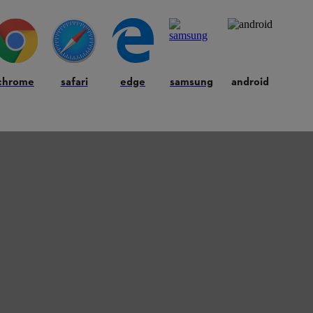
chrome
safari
edge
samsung
android