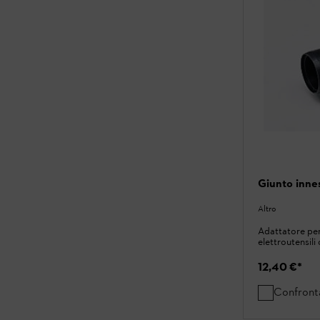
Giunto inne
Altro
Adattatore per
elettroutensili
12,40 €
*
Confront