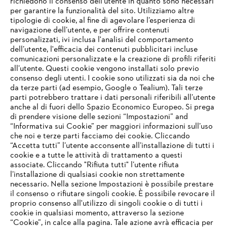
richiedono il consenso dell’utente in quanto sono necessari
per garantire la funzionalità del sito. Utilizziamo altre
tipologie di cookie, al fine di agevolare l’esperienza di
navigazione dell’utente, e per offrire contenuti
personalizzati, ivi inclusa l'analisi del comportamento
L’azienda
dell’utente, l'efficacia dei contenuti pubblicitari incluse
comunicazioni personalizzate e la creazione di profili riferiti
all’utente. Questi cookie vengono installati solo previo
consenso degli utenti. I cookie sono utilizzati sia da noi che
da terze parti (ad esempio, Google o Tealium). Tali terze
STIHL FAQ
parti potrebbero trattare i dati personali riferibili all’utente
anche al di fuori dello Spazio Economico Europeo. Si prega
di prendere visione delle sezioni “Impostazioni” and
“Informativa sui Cookie” per maggiori informazioni sull’uso
Service
che noi e terze parti facciamo dei cookie. Cliccando
IHR BROWSER WIRD NICHT
“Accetta tutti” l’utente acconsente all’installazione di tutti i
UNTERSTÜTZT
cookie e a tutte le attività di trattamento a questi
associate. Cliccando "Rifiuta tutti" l’utente rifiuta
l’installazione di qualsiasi cookie non strettamente
necessario. Nella sezione Impostazioni è possibile prestare
Sie nutzen einen Browser, den wir noch nicht unterstützen. Für
Termini e condizioni generali
Privacy policy
il consenso o rifiutare singoli cookie. È possibile revocare il
eine optimale Nutzung unserer Seite empfehlen wir Ihnen, zu
proprio consenso all'utilizzo di singoli cookie o di tutti i
einem der folgenden Browser zu wechseln:
cookie in qualsiasi momento, attraverso la sezione
Note legali
Cookies
Informazioni legali
“Cookie”, in calce alla pagina. Tale azione avrà efficacia per