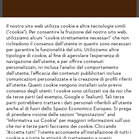
#STIHL
Il nostro sito web utilizza cookie e altre tecnologie simili
("cookie"). Per consentire la fruizione del nostro sito web,
utilizziamo alcuni "cookie strettamente necessari" che non
richiedono il consenso dell’utente in quanto sono necessari
per garantire la funzionalità del sito. Utilizziamo altre
tipologie di cookie, al fine di agevolare l’esperienza di
navigazione dell’utente, e per offrire contenuti
personalizzati, ivi inclusa l'analisi del comportamento
L’azienda
dell’utente, l'efficacia dei contenuti pubblicitari incluse
comunicazioni personalizzate e la creazione di profili riferiti
all’utente. Questi cookie vengono installati solo previo
consenso degli utenti. I cookie sono utilizzati sia da noi che
da terze parti (ad esempio, Google o Tealium). Tali terze
STIHL FAQ
parti potrebbero trattare i dati personali riferibili all’utente
anche al di fuori dello Spazio Economico Europeo. Si prega
di prendere visione delle sezioni “Impostazioni” and
“Informativa sui Cookie” per maggiori informazioni sull’uso
Service
che noi e terze parti facciamo dei cookie. Cliccando
IHR BROWSER WIRD NICHT
“Accetta tutti” l’utente acconsente all’installazione di tutti i
UNTERSTÜTZT
cookie e a tutte le attività di trattamento a questi