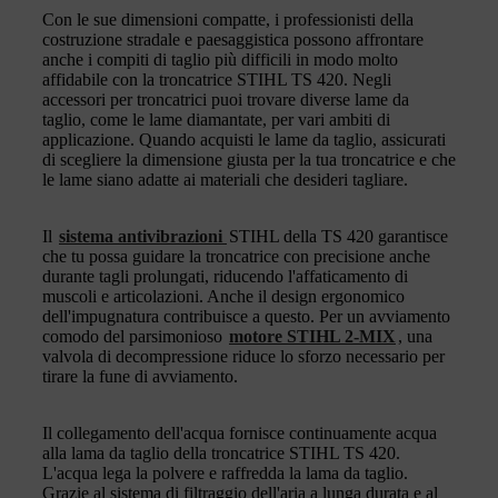
Con le sue dimensioni compatte, i professionisti della
costruzione stradale e paesaggistica possono affrontare
anche i compiti di taglio più difficili in modo molto
affidabile con la troncatrice STIHL TS 420. Negli
accessori per troncatrici puoi trovare diverse lame da
taglio, come le lame diamantate, per vari ambiti di
applicazione. Quando acquisti le lame da taglio, assicurati
di scegliere la dimensione giusta per la tua troncatrice e che
le lame siano adatte ai materiali che desideri tagliare.
Il
sistema antivibrazioni
STIHL della TS 420 garantisce
che tu possa guidare la troncatrice con precisione anche
durante tagli prolungati, riducendo l'affaticamento di
muscoli e articolazioni. Anche il design ergonomico
dell'impugnatura contribuisce a questo. Per un avviamento
comodo del parsimonioso
motore STIHL 2-MIX
, una
valvola di decompressione riduce lo sforzo necessario per
tirare la fune di avviamento.
Il collegamento dell'acqua fornisce continuamente acqua
alla lama da taglio della troncatrice STIHL TS 420.
L'acqua lega la polvere e raffredda la lama da taglio.
Grazie al sistema di filtraggio dell'aria a lunga durata e al