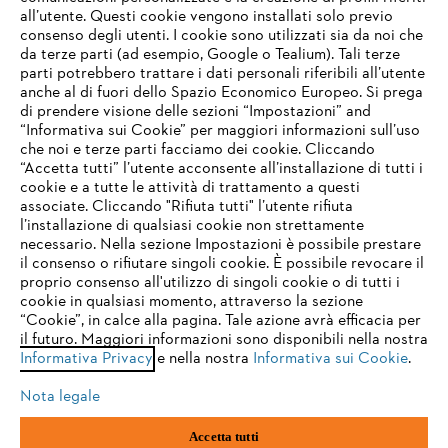
all’utente. Questi cookie vengono installati solo previo
consenso degli utenti. I cookie sono utilizzati sia da noi che
da terze parti (ad esempio, Google o Tealium). Tali terze
STIHL FAQ
parti potrebbero trattare i dati personali riferibili all’utente
anche al di fuori dello Spazio Economico Europeo. Si prega
di prendere visione delle sezioni “Impostazioni” and
“Informativa sui Cookie” per maggiori informazioni sull’uso
Service
che noi e terze parti facciamo dei cookie. Cliccando
IHR BROWSER WIRD NICHT
“Accetta tutti” l’utente acconsente all’installazione di tutti i
UNTERSTÜTZT
cookie e a tutte le attività di trattamento a questi
associate. Cliccando "Rifiuta tutti" l’utente rifiuta
l’installazione di qualsiasi cookie non strettamente
necessario. Nella sezione Impostazioni è possibile prestare
Sie nutzen einen Browser, den wir noch nicht unterstützen. Für
Termini e condizioni generali
Privacy policy
il consenso o rifiutare singoli cookie. È possibile revocare il
eine optimale Nutzung unserer Seite empfehlen wir Ihnen, zu
proprio consenso all'utilizzo di singoli cookie o di tutti i
einem der folgenden Browser zu wechseln:
cookie in qualsiasi momento, attraverso la sezione
Note legali
Cookies
Informazioni legali
“Cookie”, in calce alla pagina. Tale azione avrà efficacia per
il futuro. Maggiori informazioni sono disponibili nella nostra
Informativa Privacy
e nella nostra
Informativa sui Cookie
.
firefox
chrome
Andreas STIHL S.p.A. - Viale delle Industrie, 15
20040 Cambiago (MI)
Nota legale
Email:
info@stihl.it
safari
edge
PEC:
amministrazione@stihl-pec.it
Accetta tutti
Numero di partita IVA: 09883420151.