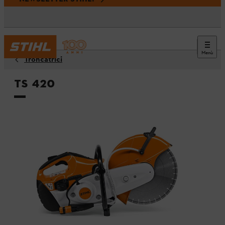
Menù
Troncatrici
TS 420