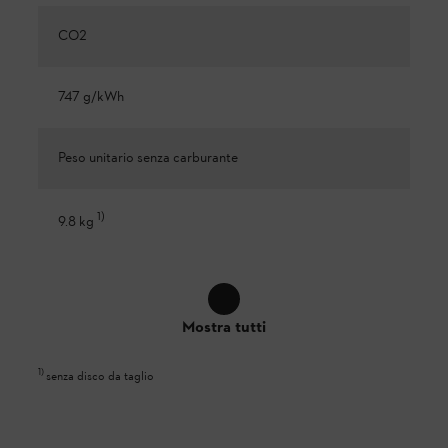
CO2
747 g/kWh
Peso unitario senza carburante
1
)
9.8 kg
Mostra tutti
1
)
senza disco da taglio