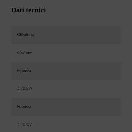
Dati tecnici
Cilindrata
66.7 cm³
Potenza
3.20 kW
Potenza
4.40 CV