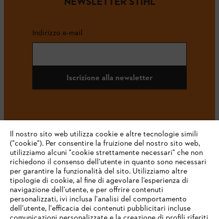
NEWSLETTER STIHL
Indirizzo e-mail
Iscrizione alla newsletter
#STIHL
Il nostro sito web utilizza cookie e altre tecnologie simili
("cookie"). Per consentire la fruizione del nostro sito web,
utilizziamo alcuni "cookie strettamente necessari" che non
richiedono il consenso dell’utente in quanto sono necessari
per garantire la funzionalità del sito. Utilizziamo altre
tipologie di cookie, al fine di agevolare l’esperienza di
navigazione dell’utente, e per offrire contenuti
personalizzati, ivi inclusa l'analisi del comportamento
L’azienda
dell’utente, l'efficacia dei contenuti pubblicitari incluse
comunicazioni personalizzate e la creazione di profili riferiti