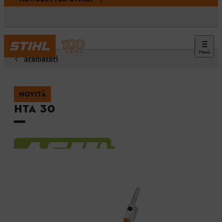
Menù
Sramatori
NOVITÀ
HTA 30