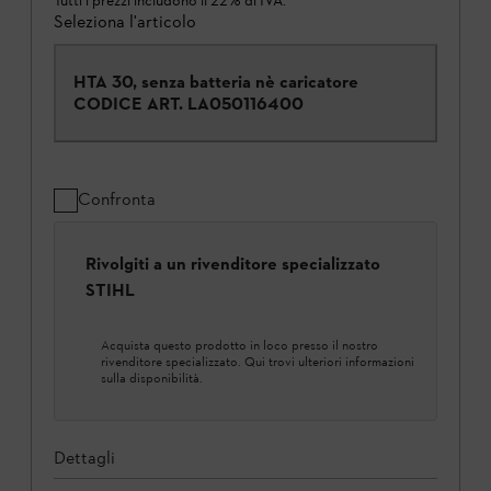
Tutti i prezzi includono il 22% di IVA.
Seleziona l'articolo
HTA 30, senza batteria nè caricatore
CODICE ART.
LA050116400
Confronta
Rivolgiti a un rivenditore specializzato
STIHL
Acquista questo prodotto in loco presso il nostro
rivenditore specializzato. Qui trovi ulteriori informazioni
sulla disponibilità.
Dettagli