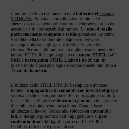
Il motore elettrico è alimentato da
2 batterie del
sistema
STIHL AS
. Funziona con vibrazioni ridotte ed è
silenzioso, consentendo di lavorare anche senza protezioni
acustiche e in aree sensibili al rumore. La
testa di taglio
particolarmente compatta e sottile
garantisce un’ottima
visibilità della barra durante il taglio e un’elevata
maneggevolezza negli spazi ristretti all’interno della
chioma. Per un taglio pulito e un rapido avanzamento del
lavoro, l’HTA 30 è equipaggiato con
catena STIHL 1/4"
PM3
e
barra guida STIHL Light 01 da 20 cm
. In
questo modo è possibile tagliare comodamente rami fino a
17 cm di diametro
.
L’utilizzo dello STIHL HTA 30 è semplice e avviene
tramite l’
impugnatura di comando con inserti Softgrip
e
sistema di sblocco ergonomico. Per un maggiore comfort,
l’asta è dotata di un
rivestimento in gomma
, che permette
di cambiare rapidamente presa lungo l’asta in base
all’altezza di lavoro. Grazie allo
sblocco su entrambi i
lati
, al design ergonomico dell’impugnatura e al
peso
contenuto di soli 3,6 kg
, il lavoro con l’HTA 30 è
flessibile, efficiente e poco faticoso.