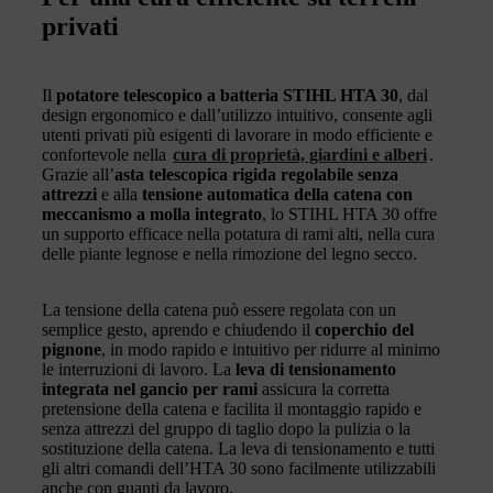
privati
Il
potatore telescopico a batteria STIHL HTA 30
, dal
design ergonomico e dall’utilizzo intuitivo, consente agli
utenti privati più esigenti di lavorare in modo efficiente e
confortevole nella
cura di proprietà, giardini e alberi
.
Grazie all’
asta telescopica rigida regolabile senza
attrezzi
e alla
tensione automatica della catena con
meccanismo a molla integrato
, lo STIHL HTA 30 offre
un supporto efficace nella potatura di rami alti, nella cura
delle piante legnose e nella rimozione del legno secco.
La tensione della catena può essere regolata con un
semplice gesto, aprendo e chiudendo il
coperchio del
pignone
, in modo rapido e intuitivo per ridurre al minimo
le interruzioni di lavoro. La
leva di tensionamento
integrata nel gancio per rami
assicura la corretta
pretensione della catena e facilita il montaggio rapido e
senza attrezzi del gruppo di taglio dopo la pulizia o la
sostituzione della catena. La leva di tensionamento e tutti
gli altri comandi dell’HTA 30 sono facilmente utilizzabili
anche con guanti da lavoro.