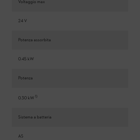
Voltaggio max
24 V
Potenza assorbita
0.45 kW
Potenza
1
)
0.30 kW
Sistema a batteria
AS