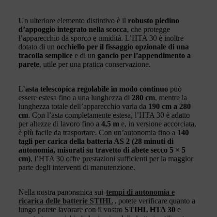
Un ulteriore elemento distintivo è il
robusto piedino
d’appoggio integrato nella scocca
, che protegge
l’apparecchio da sporco e umidità. L’HTA 30 è inoltre
dotato di un
occhiello per il fissaggio opzionale di una
tracolla semplice
e di un
gancio per l’appendimento a
parete
, utile per una pratica conservazione.
L’
asta telescopica regolabile in modo continuo
può
essere estesa fino a una lunghezza di
280 cm
, mentre la
lunghezza totale dell’apparecchio varia da
190 cm a 280
cm
. Con l’asta completamente estesa, l’HTA 30 è adatto
per altezze di lavoro fino a
4,5 m
e, in versione accorciata,
è più facile da trasportare. Con un’autonomia fino a
140
tagli per carica della batteria AS 2 (28 minuti di
autonomia, misurati su travetto di abete secco 5 × 5
cm)
, l’HTA 30 offre prestazioni sufficienti per la maggior
parte degli interventi di manutenzione.
Nella nostra panoramica sui
tempi di autonomia e
ricarica delle batterie STIHL
, potete verificare quanto a
lungo potete lavorare con il vostro
STIHL HTA 30
e