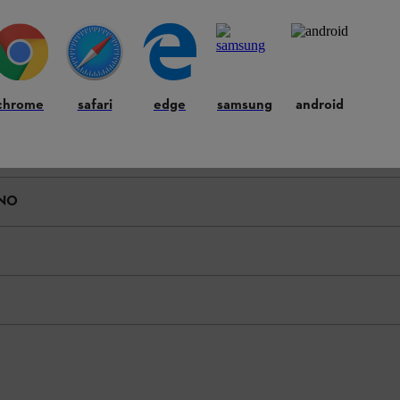
SSO
chrome
safari
edge
samsung
android
INO