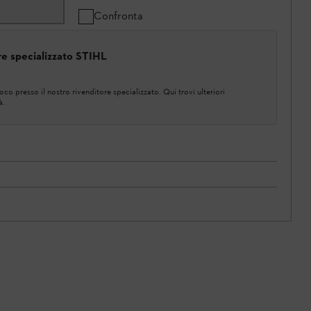
Confronta
ore specializzato STIHL
co presso il nostro rivenditore specializzato. Qui trovi ulteriori
à.