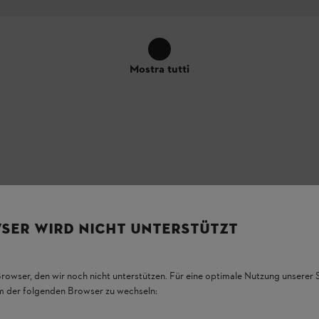
Mostra tutti
SER WIRD NICHT UNTERSTÜTZT
i funzionalità, l'aspetto e le caratteristiche del prodotto, possono differ
Browser, den wir noch nicht unterstützen. Für eine optimale Nutzung unserer
em der folgenden Browser zu wechseln: