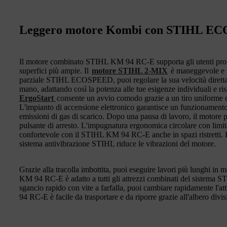
Leggero motore Kombi con STIHL E
Il motore combinato STIHL KM 94 RC-E supporta gli utenti profes
superfici più ampie. Il
motore STIHL 2-MIX
è maneggevole e p
parziale STIHL ECOSPEED, puoi regolare la sua velocità diretta
mano, adattando così la potenza alle tue esigenze individuali e r
ErgoStart
consente un avvio comodo grazie a un tiro unifor
L'impianto di accensione elettronico garantisce un funzionamento
emissioni di gas di scarico. Dopo una pausa di lavoro, il motore p
pulsante di arresto. L'impugnatura ergonomica circolare con limita
confortevole con il STIHL KM 94 RC-E anche in spazi ristretti. Per
sistema antivibrazione STIHL riduce le vibrazioni del motore.
Grazie alla tracolla imbottita, puoi eseguire lavori più lunghi i
KM 94 RC-E è adatto a tutti gli attrezzi combinati del sistema S
sgancio rapido con vite a farfalla, puoi cambiare rapidamente l'att
94 RC-E è facile da trasportare e da riporre grazie all'albero divisi