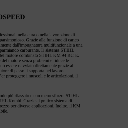
COSPEED
sionali nella cura o nella lavorazione di
arsimonioso. Grazie alla funzione di carico
mente dall'impugnatura multifunzionale a una
isparmiando carburante. Il
sistema STIHL
me del motore combinato STIHL KM 94 RC-E.
 del motore senza problemi e riduce le
uò essere riavviato direttamente grazie al
tore di passo ti supporta nel lavoro
 proteggere i muscoli e le articolazioni, il
n modo più rilassato e con meno sforzo. STIHL
TIHL Kombi. Grazie al pratico sistema di
rezzo per diverse applicazioni. Inoltre, il KM
bile.