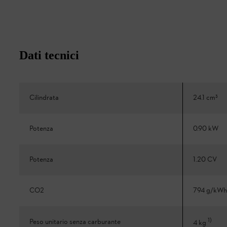
Dati tecnici
Cilindrata
24.1 cm³
Potenza
0.90 kW
Potenza
1.20 CV
CO2
794 g/kWh
1
)
Peso unitario senza carburante
4 kg