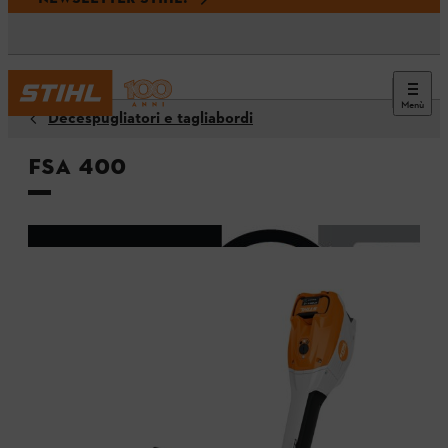
Menù
Decespugliatori e tagliabordi
FSA 400