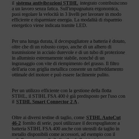
il
sistema antivibrazioni STIHL
integrato contribuiscono
a un lavoro senza fatica. Sull'impugnatura ergonomica,
puoi regolare la velocità in 3 livelli per lavorare in modo
efficiente e risparmiare energia. La modalità di risparmio
energetico viene indicata tramite LED.
Per una lunga durata, il decespugliatore a batteria è dotato,
oltre che di un robusto corpo, anche di un albero di
trasmissione in acciaio durevole e di un tubo di protezione
in alluminio estremamente stabile, nonché di un
ingranaggio con vite di riempimento del grasso. Il filtro
dell'aria con griglia metallica consente un raffreddamento
ottimale del motore e può essere facilmente pulito.
Per un utilizzo efficiente con la gestione della flotta
STIHL, il STIHL FSA 400 è già predisposto per l'uso con
il
STIHL Smart Connector 2 A
.
Oltre ai diversi testine di taglio, come
STIHL AutoCut
46-2
fornito di serie, puoi utilizzare il decespugliatore a
batteria STIHL FSA 400 anche con utensili da taglio in
metallo disponibili come accessori, ad esempio con il