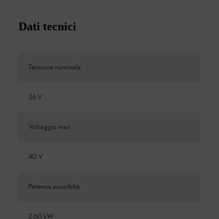
Dati tecnici
Tensione nominale
36 V
Voltaggio max
40 V
Potenza assorbita
2.60 kW