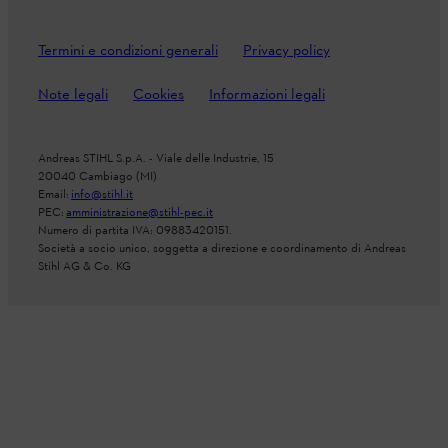
Termini e condizioni generali
Privacy policy
Note legali
Cookies
Informazioni legali
Andreas STIHL S.p.A. - Viale delle Industrie, 15
20040 Cambiago (MI)
Email:
info@stihl.it
PEC:
amministrazione@stihl-pec.it
Numero di partita IVA: 09883420151.
Società a socio unico, soggetta a direzione e coordinamento di Andreas
Stihl AG & Co. KG