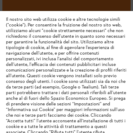
#STIHL
Il nostro sito web utilizza cookie e altre tecnologie simili
("cookie"). Per consentire la fruizione del nostro sito web,
utilizziamo alcuni "cookie strettamente necessari" che non
richiedono il consenso dell’utente in quanto sono necessari
per garantire la funzionalità del sito. Utilizziamo altre
tipologie di cookie, al fine di agevolare l’esperienza di
navigazione dell’utente, e per offrire contenuti
personalizzati, ivi inclusa l'analisi del comportamento
L’azienda
dell’utente, l'efficacia dei contenuti pubblicitari incluse
comunicazioni personalizzate e la creazione di profili riferiti
all’utente. Questi cookie vengono installati solo previo
consenso degli utenti. I cookie sono utilizzati sia da noi che
da terze parti (ad esempio, Google o Tealium). Tali terze
STIHL FAQ
parti potrebbero trattare i dati personali riferibili all’utente
anche al di fuori dello Spazio Economico Europeo. Si prega
di prendere visione delle sezioni “Impostazioni” and
“Informativa sui Cookie” per maggiori informazioni sull’uso
Service
che noi e terze parti facciamo dei cookie. Cliccando
IHR BROWSER WIRD NICHT
“Accetta tutti” l’utente acconsente all’installazione di tutti i
UNTERSTÜTZT
cookie e a tutte le attività di trattamento a questi
associate. Cliccando "Rifiuta tutti" l’utente rifiuta