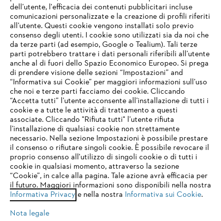
L’azienda
dell’utente, l'efficacia dei contenuti pubblicitari incluse
comunicazioni personalizzate e la creazione di profili riferiti
all’utente. Questi cookie vengono installati solo previo
consenso degli utenti. I cookie sono utilizzati sia da noi che
da terze parti (ad esempio, Google o Tealium). Tali terze
STIHL FAQ
parti potrebbero trattare i dati personali riferibili all’utente
anche al di fuori dello Spazio Economico Europeo. Si prega
di prendere visione delle sezioni “Impostazioni” and
“Informativa sui Cookie” per maggiori informazioni sull’uso
Service
che noi e terze parti facciamo dei cookie. Cliccando
IHR BROWSER WIRD NICHT
“Accetta tutti” l’utente acconsente all’installazione di tutti i
UNTERSTÜTZT
cookie e a tutte le attività di trattamento a questi
associate. Cliccando "Rifiuta tutti" l’utente rifiuta
l’installazione di qualsiasi cookie non strettamente
necessario. Nella sezione Impostazioni è possibile prestare
Sie nutzen einen Browser, den wir noch nicht unterstützen. Für
Termini e condizioni generali
Privacy policy
il consenso o rifiutare singoli cookie. È possibile revocare il
eine optimale Nutzung unserer Seite empfehlen wir Ihnen, zu
proprio consenso all'utilizzo di singoli cookie o di tutti i
einem der folgenden Browser zu wechseln:
cookie in qualsiasi momento, attraverso la sezione
Note legali
Cookies
Informazioni legali
“Cookie”, in calce alla pagina. Tale azione avrà efficacia per
il futuro. Maggiori informazioni sono disponibili nella nostra
Informativa Privacy
e nella nostra
Informativa sui Cookie
.
firefox
chrome
Andreas STIHL S.p.A. - Viale delle Industrie, 15
20040 Cambiago (MI)
Nota legale
Email:
info@stihl.it