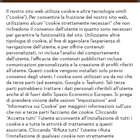
#STIHL
Il nostro sito web utilizza cookie e altre tecnologie simili
("cookie"). Per consentire la fruizione del nostro sito web,
utilizziamo alcuni "cookie strettamente necessari" che non
richiedono il consenso dell’utente in quanto sono necessari
per garantire la funzionalità del sito. Utilizziamo altre
tipologie di cookie, al fine di agevolare l’esperienza di
navigazione dell’utente, e per offrire contenuti
personalizzati, ivi inclusa l'analisi del comportamento
L’azienda
dell’utente, l'efficacia dei contenuti pubblicitari incluse
comunicazioni personalizzate e la creazione di profili riferiti
all’utente. Questi cookie vengono installati solo previo
consenso degli utenti. I cookie sono utilizzati sia da noi che
da terze parti (ad esempio, Google o Tealium). Tali terze
STIHL FAQ
parti potrebbero trattare i dati personali riferibili all’utente
anche al di fuori dello Spazio Economico Europeo. Si prega
di prendere visione delle sezioni “Impostazioni” and
“Informativa sui Cookie” per maggiori informazioni sull’uso
Service
che noi e terze parti facciamo dei cookie. Cliccando
IHR BROWSER WIRD NICHT
“Accetta tutti” l’utente acconsente all’installazione di tutti i
UNTERSTÜTZT
cookie e a tutte le attività di trattamento a questi
associate. Cliccando "Rifiuta tutti" l’utente rifiuta
l’installazione di qualsiasi cookie non strettamente