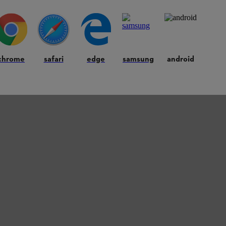
chrome
safari
edge
samsung
android