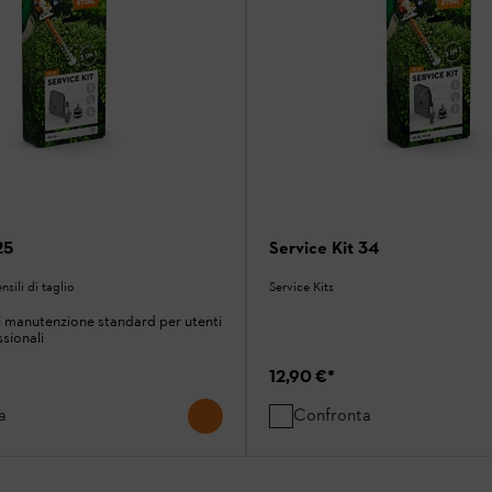
25
Service Kit 34
nsili di taglio
Service Kits
 manutenzione standard per utenti
ssionali
12,90 €
*
a
Confronta