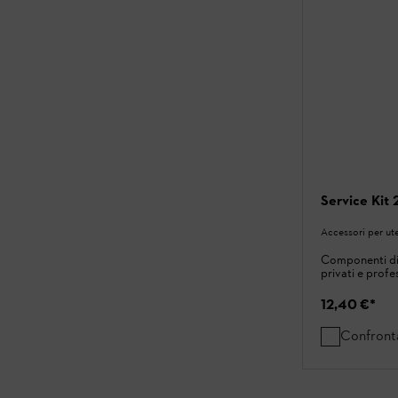
Service Kit 
Accessori per ute
Componenti di
privati ​​e profe
12,40 €
*
Confront