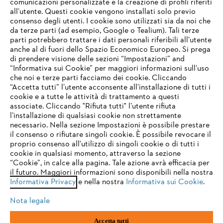
comunicazioni personalizzate e la creazione di profili riferiti
all’utente. Questi cookie vengono installati solo previo
consenso degli utenti. I cookie sono utilizzati sia da noi che
da terze parti (ad esempio, Google o Tealium). Tali terze
STIHL FAQ
parti potrebbero trattare i dati personali riferibili all’utente
anche al di fuori dello Spazio Economico Europeo. Si prega
di prendere visione delle sezioni “Impostazioni” and
“Informativa sui Cookie” per maggiori informazioni sull’uso
Service
che noi e terze parti facciamo dei cookie. Cliccando
IHR BROWSER WIRD NICHT
“Accetta tutti” l’utente acconsente all’installazione di tutti i
UNTERSTÜTZT
cookie e a tutte le attività di trattamento a questi
associate. Cliccando "Rifiuta tutti" l’utente rifiuta
l’installazione di qualsiasi cookie non strettamente
necessario. Nella sezione Impostazioni è possibile prestare
Sie nutzen einen Browser, den wir noch nicht unterstützen. Für
Termini e condizioni generali
Privacy policy
il consenso o rifiutare singoli cookie. È possibile revocare il
eine optimale Nutzung unserer Seite empfehlen wir Ihnen, zu
proprio consenso all'utilizzo di singoli cookie o di tutti i
einem der folgenden Browser zu wechseln:
cookie in qualsiasi momento, attraverso la sezione
Note legali
Cookies
Informazioni legali
“Cookie”, in calce alla pagina. Tale azione avrà efficacia per
il futuro. Maggiori informazioni sono disponibili nella nostra
Informativa Privacy
e nella nostra
Informativa sui Cookie
.
firefox
chrome
Andreas STIHL S.p.A. - Viale delle Industrie, 15
20040 Cambiago (MI)
Nota legale
Email:
info@stihl.it
safari
edge
PEC:
amministrazione@stihl-pec.it
Accetta tutti
Numero di partita IVA: 09883420151.