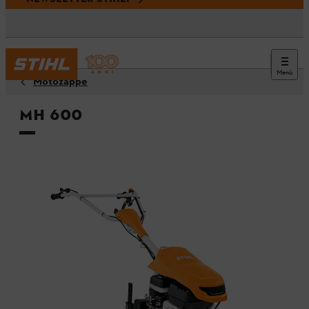
Menù
Motozappe
MH 600