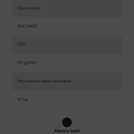
Tipo motore
EHC 600.0
CO2
811 g/kWh
Peso unitario senza carburante
62 kg
Mostra tutti