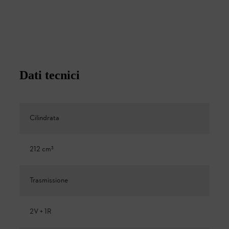
Dati tecnici
Cilindrata
212 cm³
Trasmissione
2V + 1R