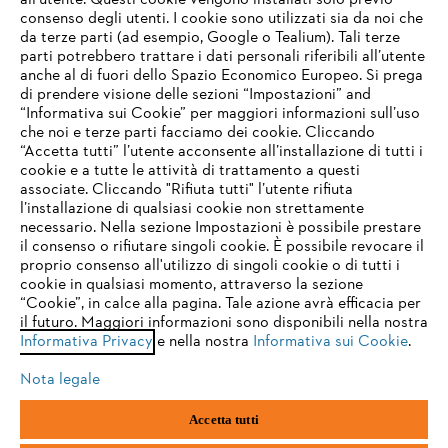
all’utente. Questi cookie vengono installati solo previo
consenso degli utenti. I cookie sono utilizzati sia da noi che
da terze parti (ad esempio, Google o Tealium). Tali terze
STIHL FAQ
parti potrebbero trattare i dati personali riferibili all’utente
anche al di fuori dello Spazio Economico Europeo. Si prega
di prendere visione delle sezioni “Impostazioni” and
“Informativa sui Cookie” per maggiori informazioni sull’uso
Service
che noi e terze parti facciamo dei cookie. Cliccando
IHR BROWSER WIRD NICHT
“Accetta tutti” l’utente acconsente all’installazione di tutti i
UNTERSTÜTZT
cookie e a tutte le attività di trattamento a questi
associate. Cliccando "Rifiuta tutti" l’utente rifiuta
l’installazione di qualsiasi cookie non strettamente
necessario. Nella sezione Impostazioni è possibile prestare
Sie nutzen einen Browser, den wir noch nicht unterstützen. Für
Termini e condizioni generali
Privacy policy
il consenso o rifiutare singoli cookie. È possibile revocare il
eine optimale Nutzung unserer Seite empfehlen wir Ihnen, zu
proprio consenso all'utilizzo di singoli cookie o di tutti i
einem der folgenden Browser zu wechseln:
cookie in qualsiasi momento, attraverso la sezione
Note legali
Cookies
Informazioni legali
“Cookie”, in calce alla pagina. Tale azione avrà efficacia per
il futuro. Maggiori informazioni sono disponibili nella nostra
Informativa Privacy
e nella nostra
Informativa sui Cookie
.
firefox
chrome
Andreas STIHL S.p.A. - Viale delle Industrie, 15
20040 Cambiago (MI)
Nota legale
Email:
info@stihl.it
safari
edge
PEC:
amministrazione@stihl-pec.it
Accetta tutti
Numero di partita IVA: 09883420151.
Società a socio unico, soggetta a direzione e coordinamento di Andreas