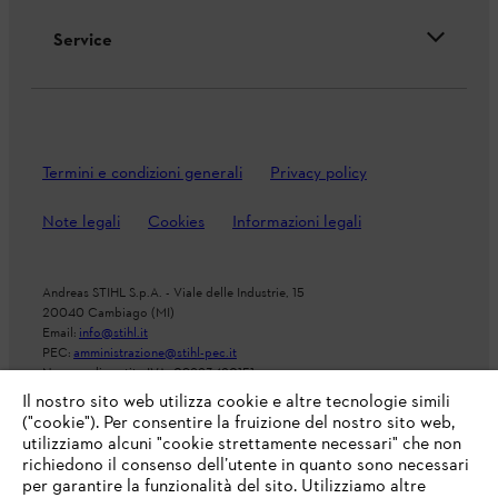
Service
Termini e condizioni generali
Privacy policy
Note legali
Cookies
Informazioni legali
Andreas STIHL S.p.A. - Viale delle Industrie, 15
20040 Cambiago (MI)
Email:
info@stihl.it
PEC:
amministrazione@stihl-pec.it
Numero di partita IVA: 09883420151.
Società a socio unico, soggetta a direzione e coordinamento di Andreas
Il nostro sito web utilizza cookie e altre tecnologie simili
Stihl AG & Co. KG
("cookie"). Per consentire la fruizione del nostro sito web,
utilizziamo alcuni "cookie strettamente necessari" che non
richiedono il consenso dell’utente in quanto sono necessari
per garantire la funzionalità del sito. Utilizziamo altre