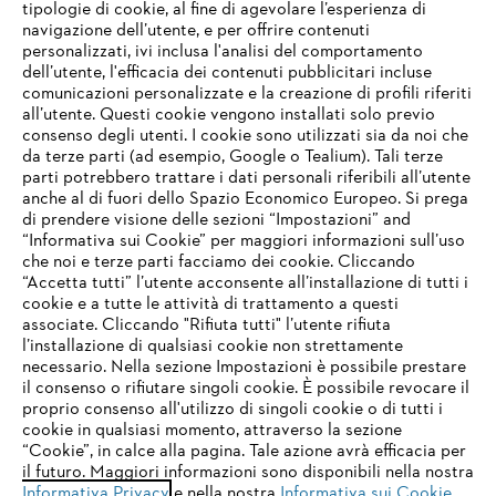
tipologie di cookie, al fine di agevolare l’esperienza di
navigazione dell’utente, e per offrire contenuti
personalizzati, ivi inclusa l'analisi del comportamento
dell’utente, l'efficacia dei contenuti pubblicitari incluse
comunicazioni personalizzate e la creazione di profili riferiti
all’utente. Questi cookie vengono installati solo previo
consenso degli utenti. I cookie sono utilizzati sia da noi che
da terze parti (ad esempio, Google o Tealium). Tali terze
parti potrebbero trattare i dati personali riferibili all’utente
anche al di fuori dello Spazio Economico Europeo. Si prega
di prendere visione delle sezioni “Impostazioni” and
“Informativa sui Cookie” per maggiori informazioni sull’uso
che noi e terze parti facciamo dei cookie. Cliccando
IHR BROWSER WIRD NICHT
“Accetta tutti” l’utente acconsente all’installazione di tutti i
UNTERSTÜTZT
cookie e a tutte le attività di trattamento a questi
associate. Cliccando "Rifiuta tutti" l’utente rifiuta
l’installazione di qualsiasi cookie non strettamente
necessario. Nella sezione Impostazioni è possibile prestare
Sie nutzen einen Browser, den wir noch nicht unterstützen. Für
il consenso o rifiutare singoli cookie. È possibile revocare il
eine optimale Nutzung unserer Seite empfehlen wir Ihnen, zu
proprio consenso all'utilizzo di singoli cookie o di tutti i
einem der folgenden Browser zu wechseln:
cookie in qualsiasi momento, attraverso la sezione
“Cookie”, in calce alla pagina. Tale azione avrà efficacia per
il futuro. Maggiori informazioni sono disponibili nella nostra
Informativa Privacy
e nella nostra
Informativa sui Cookie
.