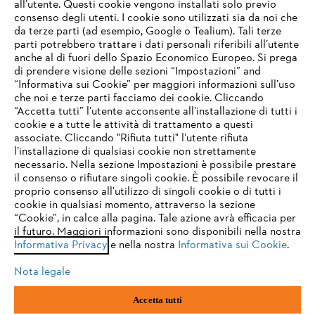
all’utente. Questi cookie vengono installati solo previo
consenso degli utenti. I cookie sono utilizzati sia da noi che
da terze parti (ad esempio, Google o Tealium). Tali terze
STIHL FAQ
parti potrebbero trattare i dati personali riferibili all’utente
anche al di fuori dello Spazio Economico Europeo. Si prega
di prendere visione delle sezioni “Impostazioni” and
“Informativa sui Cookie” per maggiori informazioni sull’uso
Service
che noi e terze parti facciamo dei cookie. Cliccando
IHR BROWSER WIRD NICHT
“Accetta tutti” l’utente acconsente all’installazione di tutti i
UNTERSTÜTZT
cookie e a tutte le attività di trattamento a questi
associate. Cliccando "Rifiuta tutti" l’utente rifiuta
l’installazione di qualsiasi cookie non strettamente
necessario. Nella sezione Impostazioni è possibile prestare
Sie nutzen einen Browser, den wir noch nicht unterstützen. Für
Termini e condizioni generali
Privacy policy
il consenso o rifiutare singoli cookie. È possibile revocare il
eine optimale Nutzung unserer Seite empfehlen wir Ihnen, zu
proprio consenso all'utilizzo di singoli cookie o di tutti i
einem der folgenden Browser zu wechseln:
cookie in qualsiasi momento, attraverso la sezione
Note legali
Cookies
Informazioni legali
“Cookie”, in calce alla pagina. Tale azione avrà efficacia per
il futuro. Maggiori informazioni sono disponibili nella nostra
Informativa Privacy
e nella nostra
Informativa sui Cookie
.
firefox
chrome
Andreas STIHL S.p.A. - Viale delle Industrie, 15
20040 Cambiago (MI)
Nota legale
Email:
info@stihl.it
safari
edge
PEC:
amministrazione@stihl-pec.it
Accetta tutti
Numero di partita IVA: 09883420151.